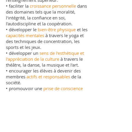
l'enseignement supérieur.
• faciliter la
croissance personnelle
dans
des domaines tels que la moralité,
l'intégrité, la confiance en soi,
l'autodiscipline et la coopération.
• développer le
bien-être physique
et les
capacités mentales
à travers le yoga et
des techniques de concentration, les
sports et les jeux.
• développer un
sens de l'esthétique et
l'appréciation de la culture
à travers le
théâtre, la danse, la musique et l'art.
• encourager les élèves à devenir des
membres
actifs et responsables
de la
société.
• promouvoir une
prise de conscience
de l'écologie
dans son sens le plus large
et d'encourager le respect et le soin de
tout être vivant.
• encourager une perspective
universelle,
sans discrimination
de
religion, de culture, de race ou de genre.